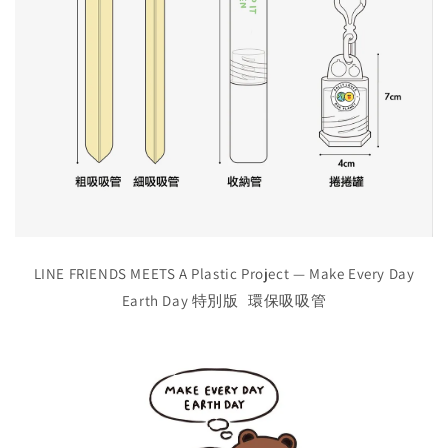
LINE FRIENDS MEETS A Plastic Project — Make Every Day
Earth Day 特別版 環保吸吸管