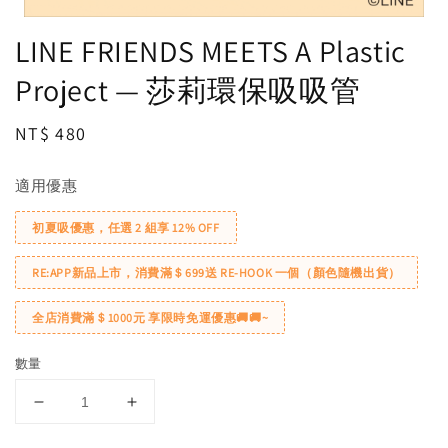
LINE FRIENDS MEETS A Plastic
Project — 莎莉環保吸吸管
Regular
NT$ 480
price
適用優惠
初夏吸優惠，任選 2 組享 12% OFF
RE:APP新品上市，消費滿＄699送 RE-HOOK 一個（顏色隨機出貨）
全店消費滿＄1000元 享限時免運優惠🚚🚚~
數量