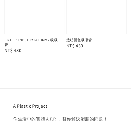
LINE FRIENDS BT21-CHIMMY 吸吸
透明變色吸吸管
管
Regular
NT$ 430
Regular
NT$ 480
price
price
A Plastic Project
你生活中的實體 A.P.P. ，替你解決塑膠的問題！