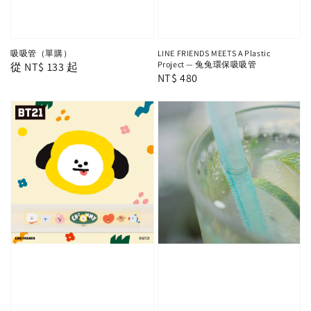
吸吸管（單購）
LINE FRIENDS MEETS A Plastic
Project — 兔兔環保吸吸管
Regular
從
NT$ 133
起
Regular
NT$ 480
price
price
早鳥預購