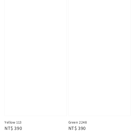
Yellow 113
Green 2248
Regular
NT$ 390
Regular
NT$ 390