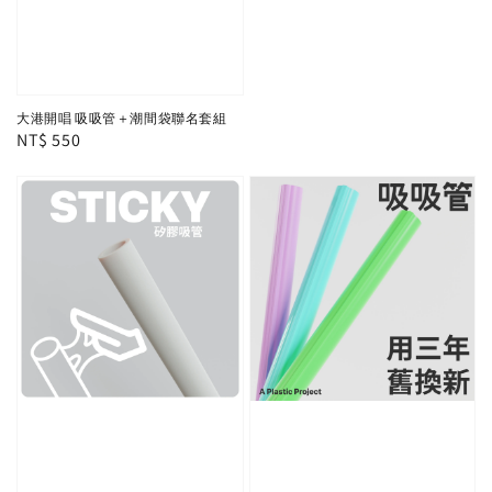
大港開唱 吸吸管＋潮間袋聯名套組
Regular
NT$ 550
price