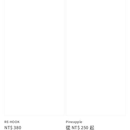
RE-HOOK
Pineapple
Regular
NT$ 380
Regular
從
NT$ 250
起