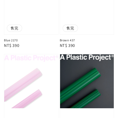
售完
售完
Blue 2170
Brown 437
Regular
NT$ 390
Regular
NT$ 390
price
price