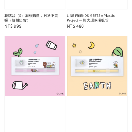
花嘿盆（S）滿額贈禮，只送不賣
LINE FRIENDS MEETS A Plastic
喔（隨機出貨）
Project — 熊大環保吸吸管
Regular
NT$ 999
Regular
NT$ 480
price
price