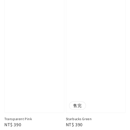
售完
Transparent Pink
Starbucks Green
Regular
NT$ 390
Regular
NT$ 390