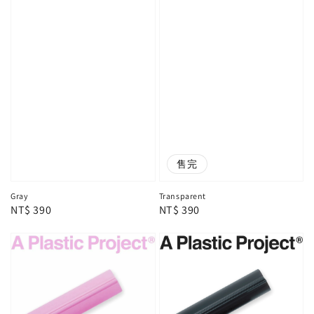
售完
Gray
Transparent
Regular
NT$ 390
Regular
NT$ 390
price
price