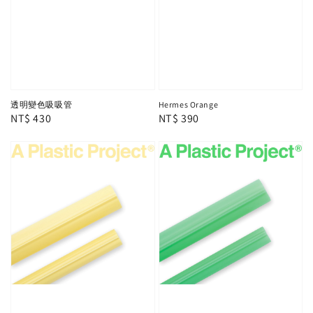
透明變色吸吸管
Hermes Orange
Regular
NT$ 430
Regular
NT$ 390
price
price