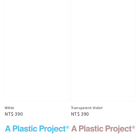
White
Transparent Violet
Regular
NT$ 390
Regular
NT$ 390
price
price