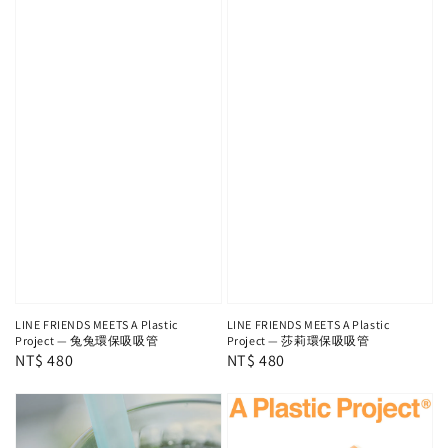
LINE FRIENDS MEETS A Plastic
LINE FRIENDS MEETS A Plastic
Project — 兔兔環保吸吸管
Project — 莎莉環保吸吸管
Regular
NT$ 480
Regular
NT$ 480
price
price