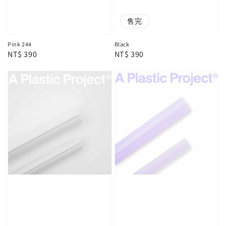
售完
Pink 244
Black
Regular
NT$ 390
Regular
NT$ 390
price
price