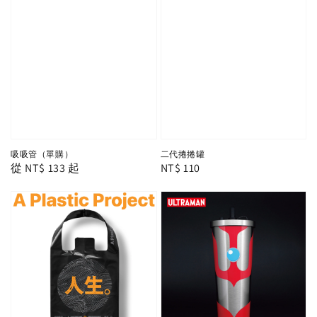
吸吸管（單購）
二代捲捲罐
Regular
從
NT$ 133
起
Regular
NT$ 110
price
price