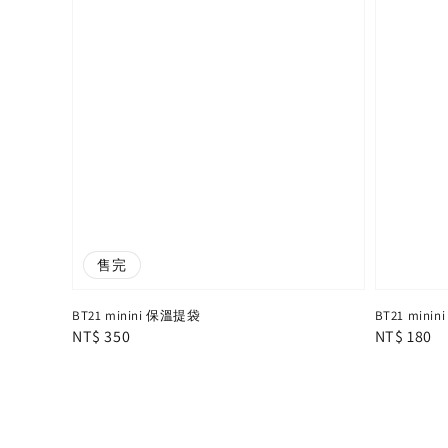
售完
BT21 minini 保溫提袋
BT21 mini
Regular
NT$ 350
Regular
NT$ 180
price
price