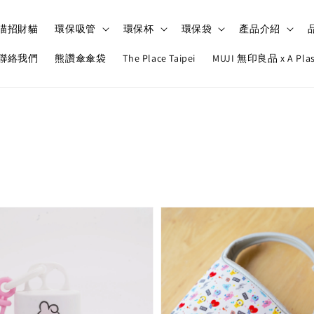
喵招財貓
環保吸管
環保杯
環保袋
產品介紹
聯絡我們
熊讚傘傘袋
The Place Taipei
MUJI 無印良品 x A Pl