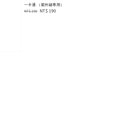
一卡通 （紫外鍵專用）
Regular
Sale
NT$ 190
NT$ 250
price
price