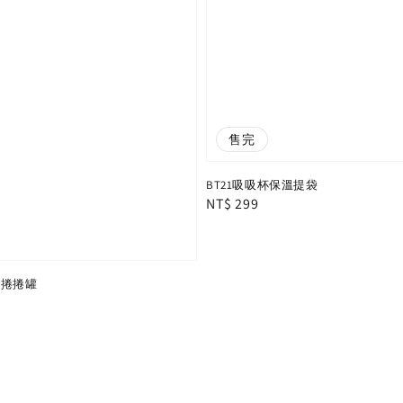
售完
BT21吸吸杯保溫提袋
Regular
NT$ 299
price
ni 捲捲罐