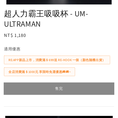
超人力霸王吸吸杯 - UM-
ULTRAMAN
Regular
NT$ 1,180
售完
price
適用優惠
RE:APP新品上市，消費滿＄699送 RE-HOOK 一個（顏色隨機出貨）
全店消費滿＄1000元 享限時免運優惠🚚🚚~
售完