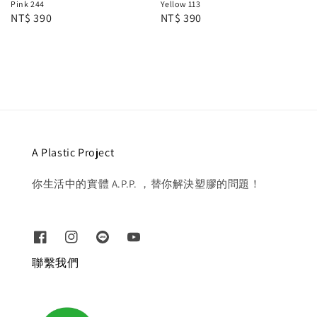
Pink 244
Yellow 113
Regular
NT$ 390
Regular
NT$ 390
price
price
A Plastic Project
你生活中的實體 A.P.P. ，替你解決塑膠的問題！
聯繫我們